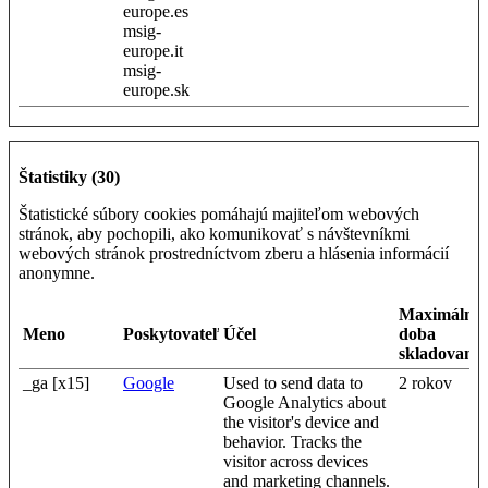
europe.es
msig-
europe.it
msig-
europe.sk
Štatistiky (30)
Štatistické súbory cookies pomáhajú majiteľom webových
stránok, aby pochopili, ako komunikovať s návštevníkmi
webových stránok prostredníctvom zberu a hlásenia informácií
anonymne.
Maximálna
Meno
Poskytovateľ
Účel
doba
skladovania
_ga [x15]
Google
Used to send data to
2 rokov
Google Analytics about
the visitor's device and
behavior. Tracks the
visitor across devices
and marketing channels.