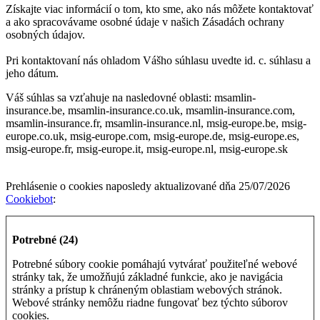
Získajte viac informácií o tom, kto sme, ako nás môžete kontaktovať
a ako spracovávame osobné údaje v našich Zásadách ochrany
osobných údajov.
Pri kontaktovaní nás ohladom Vášho súhlasu uvedte id. c. súhlasu a
jeho dátum.
Váš súhlas sa vzťahuje na nasledovné oblasti: msamlin-
insurance.be, msamlin-insurance.co.uk, msamlin-insurance.com,
msamlin-insurance.fr, msamlin-insurance.nl, msig-europe.be, msig-
europe.co.uk, msig-europe.com, msig-europe.de, msig-europe.es,
msig-europe.fr, msig-europe.it, msig-europe.nl, msig-europe.sk
Prehlásenie o cookies naposledy aktualizované dňa 25/07/2026
Cookiebot
:
Potrebné (24)
Potrebné súbory cookie pomáhajú vytvárať použiteľné webové
stránky tak, že umožňujú základné funkcie, ako je navigácia
stránky a prístup k chráneným oblastiam webových stránok.
Webové stránky nemôžu riadne fungovať bez týchto súborov
cookies.