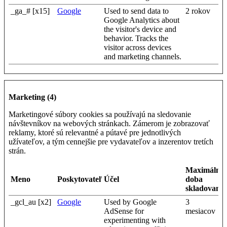
_ga_# [x15]
Google
Used to send data to
2 rokov
Google Analytics about
the visitor's device and
behavior. Tracks the
visitor across devices
and marketing channels.
Marketing (4)
Marketingové súbory cookies sa používajú na sledovanie
návštevníkov na webových stránkach. Zámerom je zobrazovať
reklamy, ktoré sú relevantné a pútavé pre jednotlivých
užívateľov, a tým cennejšie pre vydavateľov a inzerentov tretích
strán.
Maximálna
Meno
Poskytovateľ
Účel
doba
skladovania
_gcl_au [x2]
Google
Used by Google
3
AdSense for
mesiacov
experimenting with