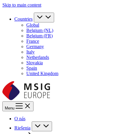
Skip to main content
Countries
Global
Belgium (NL)
Belgium (FR)
France
Germany
Italy
Netherlands
Slovakia
Spain
United Kingdom
Menu
O nás
Riešenia