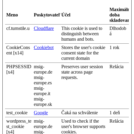
Maximálna
Meno
Poskytovateľ
Účel
doba
skladovania
cf.turnstile.u
Cloudflare
This cookie is used to
Dlhodob
distinguish between
á
humans and bots.
CookieCons
Cookiebot
Stores the user's cookie
1 rok
ent [x14]
consent state for the
current domain
PHPSESSID
msig-
Preserves user session
Relácia
[x4]
europe.de
state across page
msig-
requests.
europe.es
msig-
europe.it
msig-
europe.sk
test_cookie
Google
Čaká na schválenie
1 deň
wordpress_te
msig-
Used to check if the
Relácia
st_cookie
europe.de
user's browser supports
[x4]
msig-
cookies.